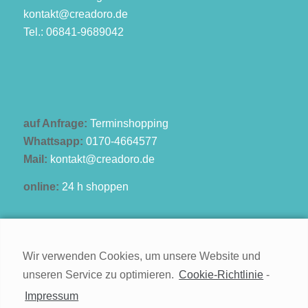
kontakt@creadoro.de
Tel.: 06841-9689042
auf Anfrage:
Terminshopping
Whattsapp:
0170-4664577
Mail:
kontakt@creadoro.de
online:
24 h shoppen
Wir verwenden Cookies, um unsere Website und
unseren Service zu optimieren.
Cookie-Richtlinie
-
Kontakt
Impressum
Impressum