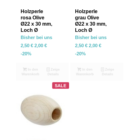
Holzperle
Holzperle
rosa Olive
grau Olive
Ø22 x 30 mm,
Ø22 x 30 mm,
Loch Ø
Loch Ø
Bisher bei uns
Bisher bei uns
2,50
€
2,00
€
2,50
€
2,00
€
-20%
-20%
In den
Zeige
In den
Zeige
Warenkorb
Details
Warenkorb
Details
SALE