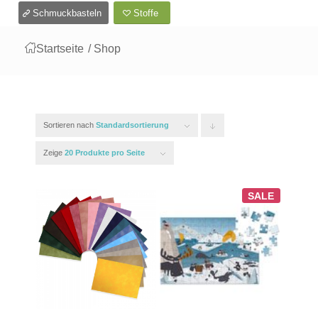
Schmuckbasteln
Stoffe
Startseite
/
Shop
Sortieren nach
Standardsortierung
Klicken
Sie
Zeige
20 Produkte pro Seite
um
die
SALE
Produkte
in
absteigender
Reihenfolge
zu