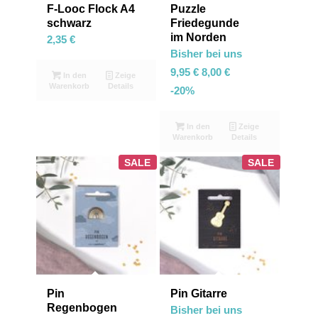
sortieren
F-Looc Flock A4
Puzzle
schwarz
Friedegunde
im Norden
2,35
€
Bisher bei uns
9,95
€
8,00
€
In den
Zeige
Warenkorb
Details
-20%
In den
Zeige
Warenkorb
Details
SALE
SALE
Pin
Pin Gitarre
Regenbogen
Bisher bei uns