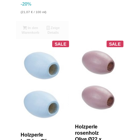
-20%
(
21,07
€
/ 100 ml)
In den
Zeige
Warenkorb
Details
SALE
SALE
Holzperle
rosenholz
Holzperle
Olive Ø22 x