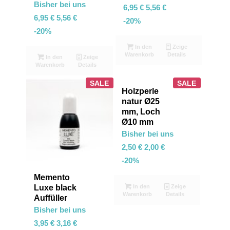
Bisher bei uns
6,95
€
5,56
€
6,95
€
5,56
€
-20%
-20%
In den
Zeige
Warenkorb
Details
In den
Zeige
Warenkorb
Details
SALE
SALE
Holzperle
natur Ø25
mm, Loch
Ø10 mm
Bisher bei uns
2,50
€
2,00
€
-20%
Memento
In den
Zeige
Luxe black
Warenkorb
Details
Auffüller
Bisher bei uns
3,95
€
3,16
€