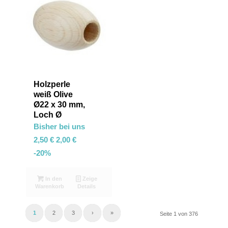
Holzperle
weiß Olive
Ø22 x 30 mm,
Loch Ø
Bisher bei uns
2,50
€
2,00
€
-20%
In den
Zeige
Warenkorb
Details
1
2
3
›
»
Seite 1 von 376