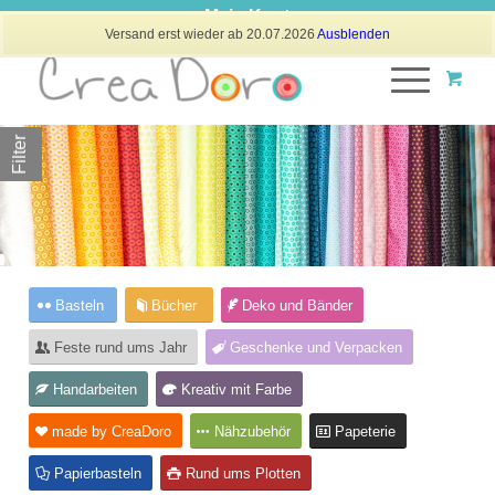
Mein Konto
Versand erst wieder ab 20.07.2026
Ausblenden
Filter
Basteln
Bücher
Deko und Bänder
Feste rund ums Jahr
Geschenke und Verpacken
Handarbeiten
Kreativ mit Farbe
made by CreaDoro
Nähzubehör
Papeterie
Papierbasteln
Rund ums Plotten