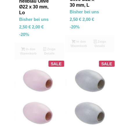
hellblau Olive
30 mm, L
Ø22 x 30 mm,
Bisher bei uns
Lo
Bisher bei uns
2,50
€
2,00
€
2,50
€
2,00
€
-20%
-20%
In den
Zeige
Warenkorb
Details
In den
Zeige
Warenkorb
Details
SALE
SALE