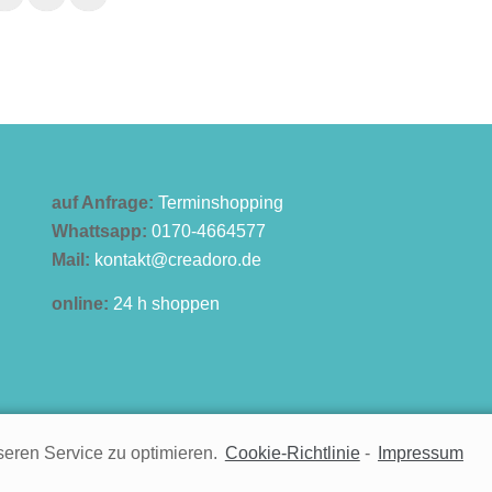
auf Anfrage:
Terminshopping
Whattsapp:
0170-4664577
Mail:
kontakt@creadoro.de
online:
24 h shoppen
eren Service zu optimieren.
Cookie-Richtlinie
-
Impressum
Kontakt
Impres