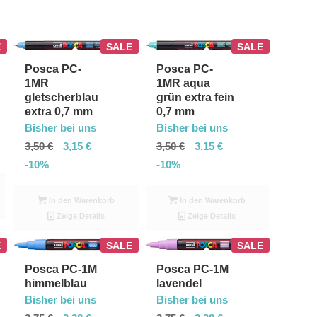
E
SALE
SALE
Posca PC-
Posca PC-
1MR aqua
1MR
grün extra fein
gletscherblau
0,7 mm
extra 0,7 mm
Bisher bei uns
Bisher bei uns
3,50
€
3,15
€
3,50
€
3,15
€
-10%
-10%
In den Warenkorb
In den Warenkorb
Zeige Details
Zeige Details
E
SALE
SALE
Posca PC-1M
Posca PC-1M
lavendel
himmelblau
Bisher bei uns
Bisher bei uns