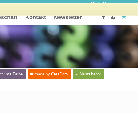
Mein Konto
schäft
Kontakt
Newsletter
tiv mit Farbe
made by CreaDoro
Nähzubehör