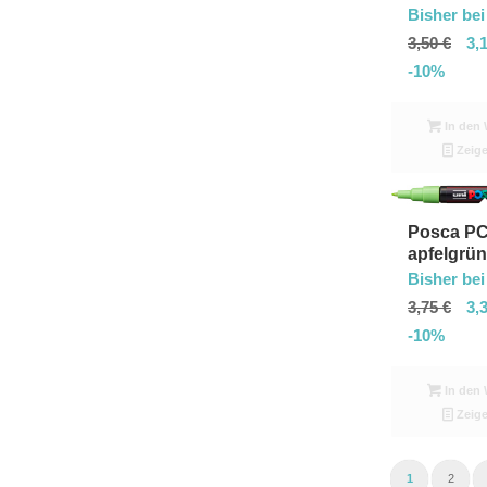
Bisher bei
3,50
€
3,
-10%
In den 
Zeige
Posca P
apfelgrün
Bisher bei
3,75
€
3,
-10%
In den 
Zeige
1
2