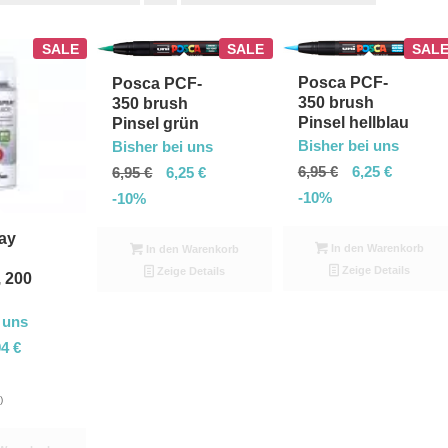
Sie
SALE
SALE
SAL
um
Posca PCF-
Posca PCF-
die
350 brush
350 brush
Produkte
Pinsel hellblau
Pinsel grün
in
Bisher bei uns
Bisher bei uns
6,95
€
6,25
€
6,95
€
6,25
€
absteigender
-10%
-10%
Reihenfolge
zu
ay
In den Warenkorb
In den Warenkorb
sortieren
Zeige Details
Zeige Details
 200
 uns
94
€
)