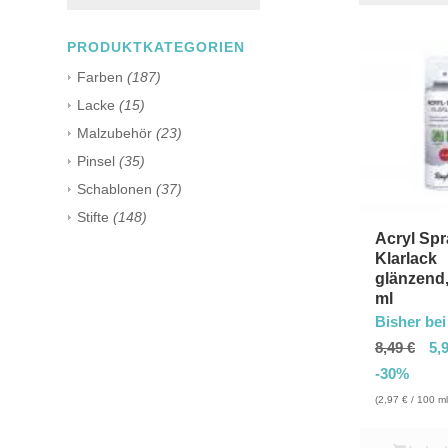
PRODUKTKATEGORIEN
Farben
(187)
Lacke
(15)
Malzubehör
(23)
Pinsel
(35)
Schablonen
(37)
Stifte
(148)
Acryl Spr
Klarlack
glänzend,
ml
Bisher bei
8,49
€
5,
-30%
(
2,97
€
/ 100 ml