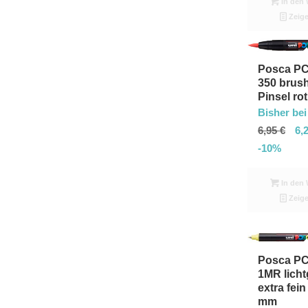
In den 
Zeige
Posca PC
350 brus
Pinsel rot
Bisher bei
6,95
€
6,
-10%
In den 
Zeige
Posca PC
1MR licht
extra fein
mm