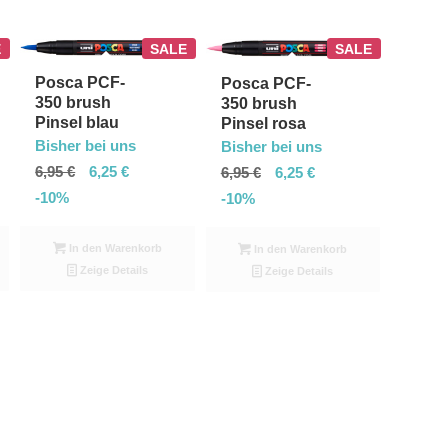
E
SALE
SALE
Posca PCF-
Posca PCF-
350 brush
350 brush
Pinsel blau
Pinsel rosa
Bisher bei uns
Bisher bei uns
6,95
€
6,25
€
6,95
€
6,25
€
-10%
-10%
In den Warenkorb
In den Warenkorb
Zeige Details
Zeige Details