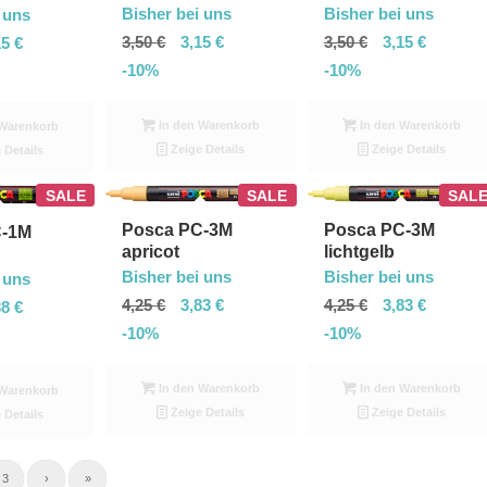
Bisher bei uns
Bisher bei uns
 uns
3,50
€
3,15
€
3,50
€
3,15
€
15
€
-10%
-10%
In den Warenkorb
In den Warenkorb
Warenkorb
Zeige Details
Zeige Details
 Details
SALE
SALE
SAL
Posca PC-3M
Posca PC-3M
C-1M
apricot
lichtgelb
Bisher bei uns
Bisher bei uns
 uns
4,25
€
3,83
€
4,25
€
3,83
€
38
€
-10%
-10%
In den Warenkorb
In den Warenkorb
Warenkorb
Zeige Details
Zeige Details
 Details
3
›
»