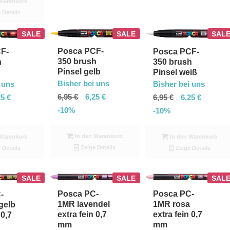
Warenkorb
 Details
SALE
SALE
SAL
Posca PCF-
F-
Posca PCF-
350 brush
h
350 brush
Pinsel gelb
Pinsel weiß
Bisher bei uns
 uns
Bisher bei uns
6,95
€
6,25
€
25
€
6,95
€
6,25
€
-10%
-10%
In den Warenkorb
Warenkorb
In den Warenkorb
Zeige Details
 Details
Zeige Details
SALE
SALE
SAL
Posca PC-
Posca PC-
-
1MR lavendel
1MR rosa
gelb
extra fein 0,7
extra fein 0,7
 0,7
mm
mm