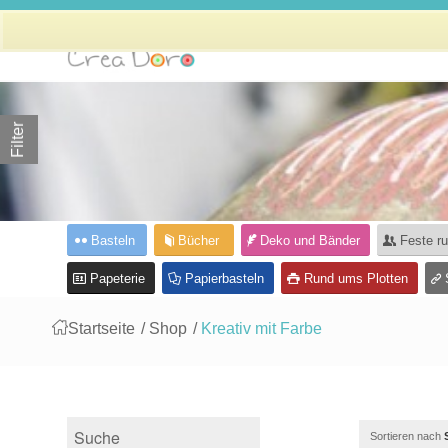
Filter
Basteln
Bücher
Deko und Bänder
Feste r
Papeterie
Papierbasteln
Rund ums Plotten
Startseite
/
Shop
/
Kreativ mit Farbe
Sortieren nach