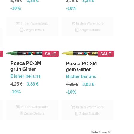
3,75
€
3,38
€
3,75
€
3,38
€
-10%
-10%
In den Warenkorb
In den Warenkorb
Zeige Details
Zeige Details
E
SALE
SALE
Posca PC-3M
Posca PC-3M
grün Glitter
gelb Glitter
Bisher bei uns
Bisher bei uns
4,25
€
3,83
€
4,25
€
3,83
€
-10%
-10%
In den Warenkorb
In den Warenkorb
Zeige Details
Zeige Details
Seite 1 von 16