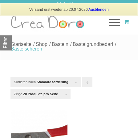
Mein Konto
Versand erst wieder ab 20.07.2026
Ausblenden
Filter
Startseite
/
Shop
/
Basteln
/
Bastelgrundbedarf
/
Bastelscheren
Sortieren nach
Standardsortierung
Klicken
Sie
Zeige
20 Produkte pro Seite
um
die
Produkte
in