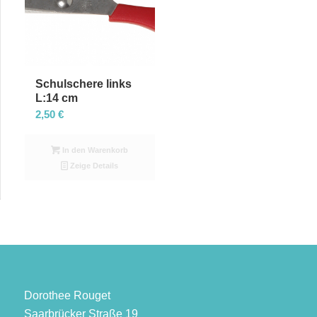
absteigender
Reihenfolge
zu
sortieren
Schulschere links
L:14 cm
2,50
€
In den Warenkorb
Zeige Details
Dorothee Rouget
Saarbrücker Straße 19