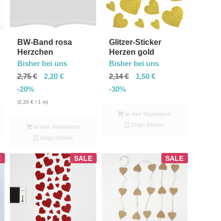
BW-Band rosa
Glitzer-Sticker
Herzchen
Herzen gold
Bisher bei uns
Bisher bei uns
2,75
€
2,20
€
2,14
€
1,50
€
-20%
-30%
(
2,20
€
/ 1 m)
In den Warenkorb
Zeige Details
In den Warenkorb
Zeige Details
E
SALE
SALE