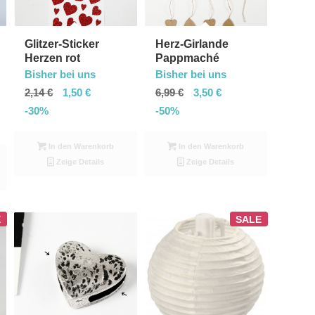
Glitzer-Sticker
Herz-Girlande
Herzen rot
Pappmaché
Bisher bei uns
Bisher bei uns
2,14
€
1,50
€
6,99
€
3,50
€
-30%
-50%
In den Warenkorb
In den Warenkorb
Zeige Details
Zeige Details
E
SALE