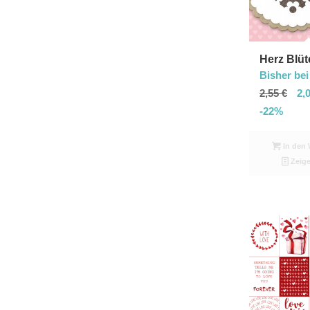
Herz Blüt
Bisher bei
2,55
€
2,
-22%
In den 
Zeige