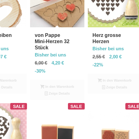
in
absteigender
Reihenfolge
zu
eiben
von Pappe
Herz grosse
Mini-Herzen 32
Herzen
sortieren
Stück
 uns
Bisher bei uns
Bisher bei uns
07
€
2,55
€
2,00
€
6,00
€
4,20
€
-22%
-30%
Warenkorb
In den Warenkorb
In den Warenkorb
 Details
Zeige Details
Zeige Details
SALE
SALE
SAL