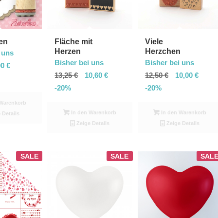
en
Fläche mit
Viele
Herzen
Herzchen
 uns
Bisher bei uns
Bisher bei uns
00
€
13,25
€
10,60
€
12,50
€
10,00
€
-20%
-20%
Warenkorb
In den Warenkorb
In den Warenkorb
 Details
Zeige Details
Zeige Details
SALE
SALE
SAL