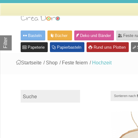
Basteln
Bücher
Deko und Bänder
Feste r
Filter
Papeterie
Papierbasteln
Rund ums Plotten
Startseite
/
Shop
/
Feste feiern
/
Hochzeit
Sortieren nach