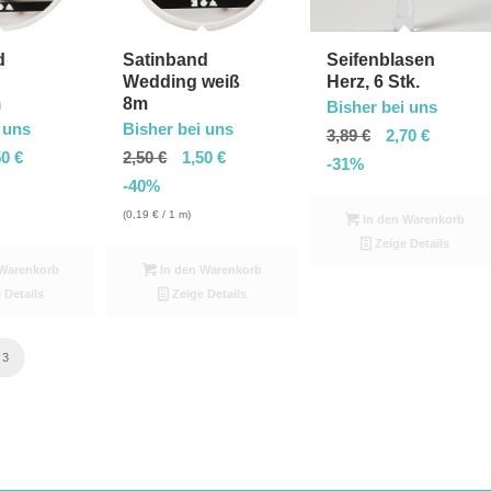
d
Satinband
Seifenblasen
Wedding weiß
Herz, 6 Stk.
m
8m
Bisher bei uns
 uns
Bisher bei uns
3,89
€
2,70
€
50
€
2,50
€
1,50
€
-31%
-40%
(
0,19
€
/ 1 m)
In den Warenkorb
Zeige Details
Warenkorb
In den Warenkorb
 Details
Zeige Details
3