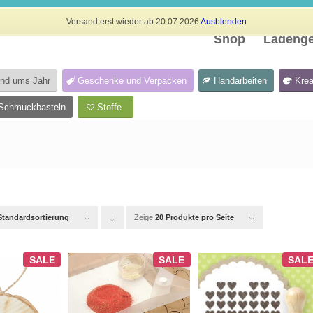
Versand erst wieder ab 20.07.2026
Ausblenden
Shop
Ladenge
und ums Jahr
Geschenke und Verpacken
Handarbeiten
Krea
Schmuckbasteln
Stoffe
Standardsortierung
Zeige
Klicken
20 Produkte pro Seite
Sie
SALE
SALE
SAL
um
die
Produkte