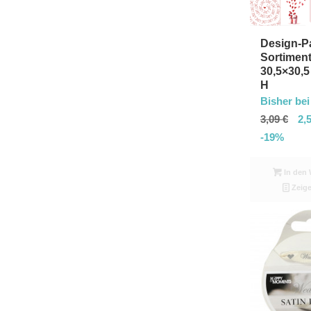
Design-Pa
Sortiment
30,5×30,
H
Bisher bei
3,09
€
2,
-19%
In den 
Zeige