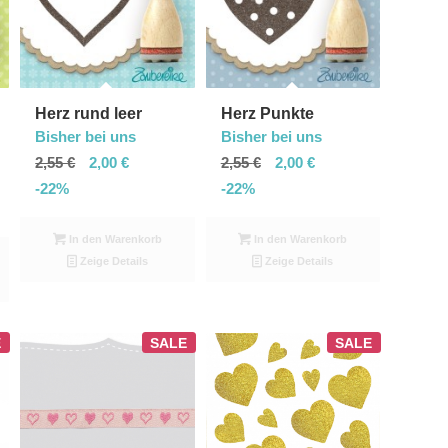
Herz rund leer
Herz Punkte
Bisher bei uns
Bisher bei uns
2,55
€
2,00
€
2,55
€
2,00
€
-22%
-22%
In den Warenkorb
In den Warenkorb
Zeige Details
Zeige Details
E
SALE
SALE