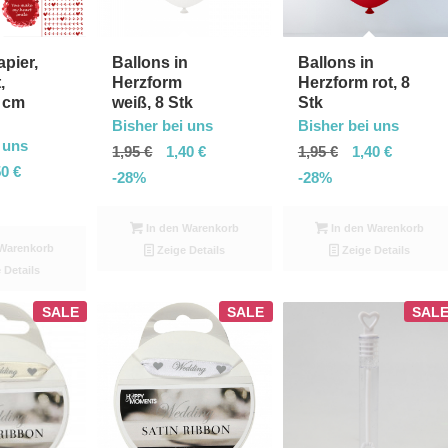
pier,
Ballons in
Ballons in
,
Herzform
Herzform rot, 8
5 cm
weiß, 8 Stk
Stk
Bisher bei uns
Bisher bei uns
 uns
1,95
€
1,40
€
1,95
€
1,40
€
50
€
-28%
-28%
In den Warenkorb
In den Warenkorb
Warenkorb
Zeige Details
Zeige Details
 Details
SALE
SALE
SAL