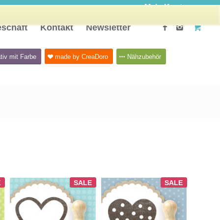
Mein Konto
schäft
Kontakt
Newsletter
tiv mit Farbe
made by CreaDoro
Nähzubehör
E
SALE
SALE