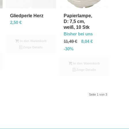
Gliedperle Herz
Papierlampe,
D: 7,5 cm,
2,50
€
weiß, 10 Stk
Bisher bei uns
11,49
€
8,04
€
In den Warenkorb
Zeige Details
-30%
In den Warenkorb
Zeige Details
Seite 1 von 3