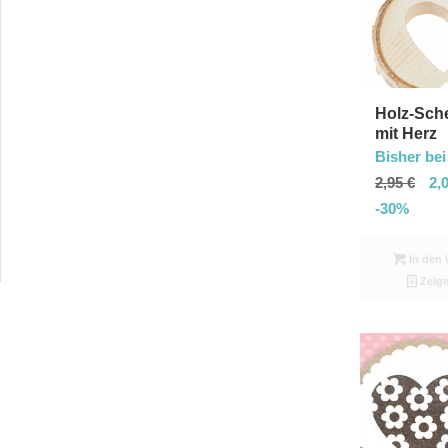
Holz-Sch
mit Herz
Bisher bei
2,95
€
2,
-30%
In den 
Zeige