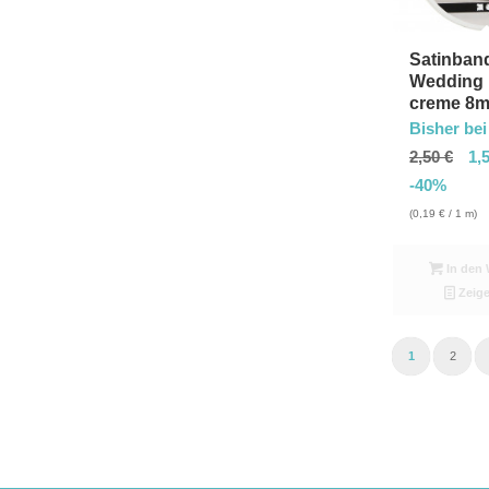
Satinban
Wedding
creme 8
Bisher bei
2,50
€
1,
-40%
(
0,19
€
/ 1 m)
In den 
Zeige
1
2