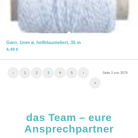
Garn, 1mm ø, hellblaumeliert, 35 m
4,49
€
‹
1
2
3
4
5
›
Seite 3 von 3579
»
das Team – eure
Ansprechpartner