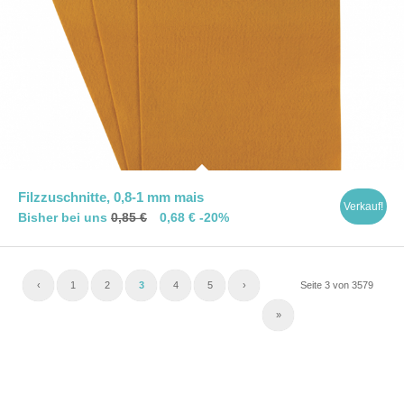
Filzzuschnitte, 0,8-1 mm mais
Verkauf!
Bisher bei uns
0,85
€
0,68
€
-20%
‹
1
2
3
4
5
›
Seite 3 von 3579
»