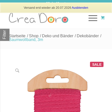
Mein Konto
Versand erst wieder ab 20.07.2026
Ausblenden
Filter
Startseite
/
Shop
/
Deko und Bänder
/
Dekobänder
/
Baumwollband, 3m
SALE