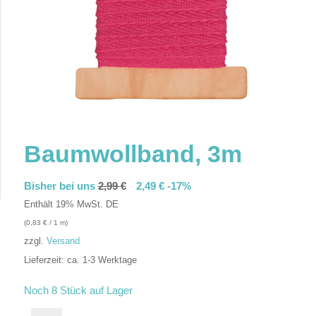
Baumwollband, 3m
Bisher bei uns
2,99
€
2,49
€
-17%
Enthält 19% MwSt. DE
(
0,83
€
/ 1 m)
zzgl.
Versand
Lieferzeit: ca. 1-3 Werktage
In den Warenkorb
Noch 8 Stück auf Lager