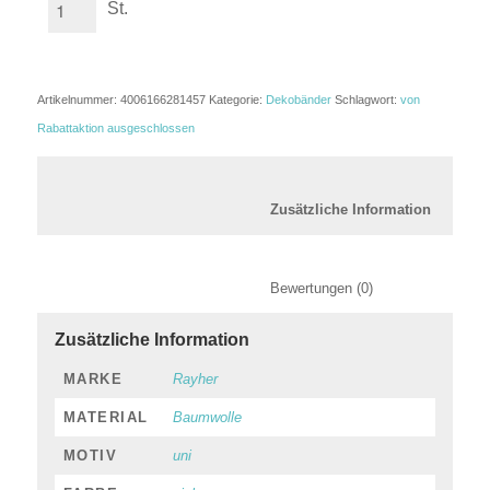
St.
Artikelnummer:
4006166281457
Kategorie:
Dekobänder
Schlagwort:
von
Rabattaktion ausgeschlossen
						Zusätzl
						Bewertungen (0)
Zusätzliche Information
MARKE
Rayher
MATERIAL
Baumwolle
MOTIV
uni