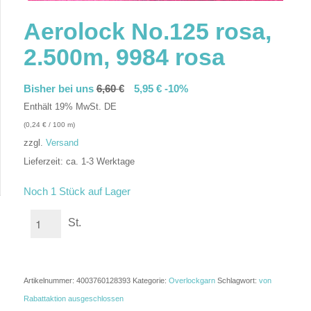
Aerolock No.125 rosa,
2.500m, 9984 rosa
Bisher bei uns
6,60
€
5,95
€
-10%
Enthält 19% MwSt. DE
(
0,24
€
/ 100 m)
zzgl.
Versand
Lieferzeit: ca. 1-3 Werktage
In den Warenkorb
Noch 1 Stück auf Lager
St.
Artikelnummer:
4003760128393
Kategorie:
Overlockgarn
Schlagwort:
von
Rabattaktion ausgeschlossen