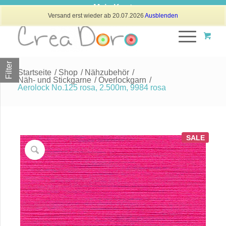
Mein Konto
Versand erst wieder ab 20.07.2026
Ausblenden
Filter
Startseite
/
Shop
/
Nähzubehör
/
Näh- und Stickgarne
/
Overlockgarn
/
Aerolock No.125 rosa, 2.500m, 9984 rosa
SALE