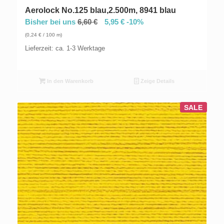
Aerolock No.125 blau,2.500m, 8941 blau
Bisher bei uns
6,60
€
5,95
€
-10%
(
0,24
€
/ 100 m)
Lieferzeit: ca. 1-3 Werktage
In den Warenkorb
Zeige Details
SALE