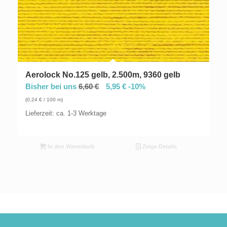
Aerolock No.125 gelb, 2.500m, 9360 gelb
Bisher bei uns
6,60
€
5,95
€
-10%
(
0,24
€
/ 100 m)
Lieferzeit: ca. 1-3 Werktage
In den Warenkorb
Zeige Details