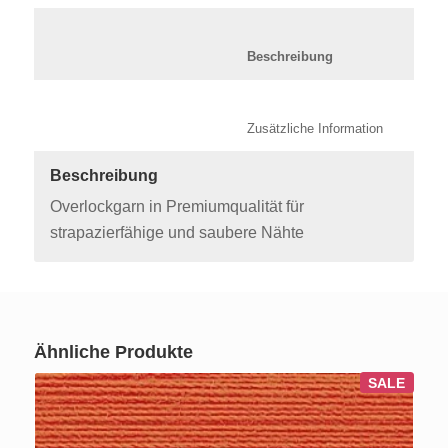
						Beschreibung	
						Zusätzli
Beschreibung
Overlockgarn in Premiumqualität für
strapazierfähige und saubere Nähte
Ähnliche Produkte
SALE