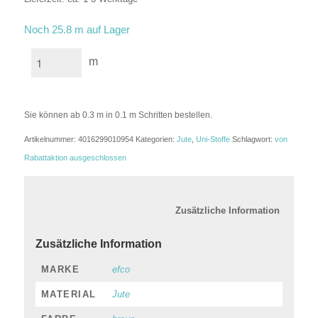
In den Warenkorb
Noch 25.8 m auf Lager
m
Sie können ab 0.3 m in 0.1 m Schritten bestellen.
Artikelnummer:
4016299010954
Kategorien:
Jute
,
Uni-Stoffe
Schlagwort:
von
Rabattaktion ausgeschlossen
						Zusätzl
Zusätzliche Information
MARKE
efco
MATERIAL
Jute