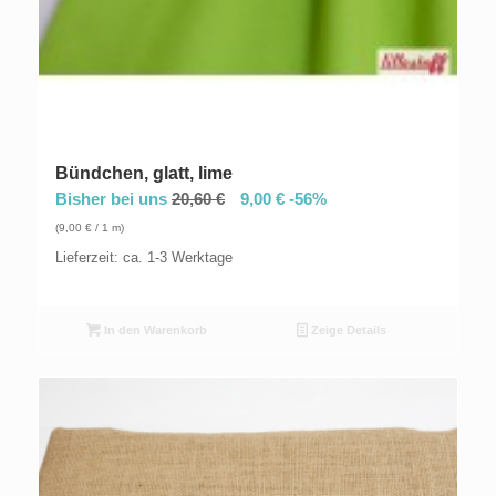
Bündchen, glatt, lime
Bisher bei uns
20,60
€
9,00
€
-56%
(
9,00
€
/ 1 m)
Lieferzeit: ca. 1-3 Werktage
In den Warenkorb
Zeige Details