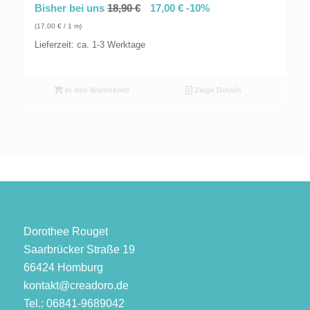
Bisher bei uns
18,90
€
17,00
€
-10%
(
17,00
€
/ 1 m)
Lieferzeit: ca. 1-3 Werktage
In den Warenkorb
Zeige Details
Dorothee Rouget
Saarbrücker Straße 19
66424 Homburg
kontakt@creadoro.de
Tel.: 06841-9689042