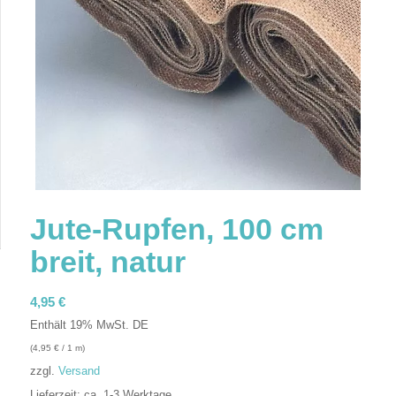
Jute-Rupfen, 100 cm
breit, natur
4,95
€
Enthält 19% MwSt. DE
(
4,95
€
/ 1 m)
zzgl.
Versand
Lieferzeit: ca. 1-3 Werktage