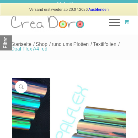
Mein Konto
Versand erst wieder ab 20.07.2026
Ausblenden
Filter
Startseite
/
Shop
/
rund ums Plotten
/
Textilfolien
/
Opal Flex A4 red