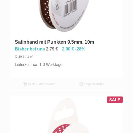
Satinband mit Punkten 9,5mm, 10m
Bisher bei uns
2,79
€
2,00
€
-28%
(
0,20
€
/ 1 m)
Lieferzeit: ca. 1-3 Werktage
In den Warenkorb
Zeige Details
SALE