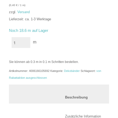
(
0,40
€
/ 1 m)
zzgl.
Versand
Lieferzeit: ca. 1-3 Werktage
In den Warenkorb
Noch 18.6 m auf Lager
m
Sie können ab 0.3 m in 0.1 m Schritten bestellen.
Artikelnummer:
4006166105692
Kategorie:
Dekobänder
Schlagwort:
von
Rabattaktion ausgeschlossen
						Beschreibung	
						Zusätzli