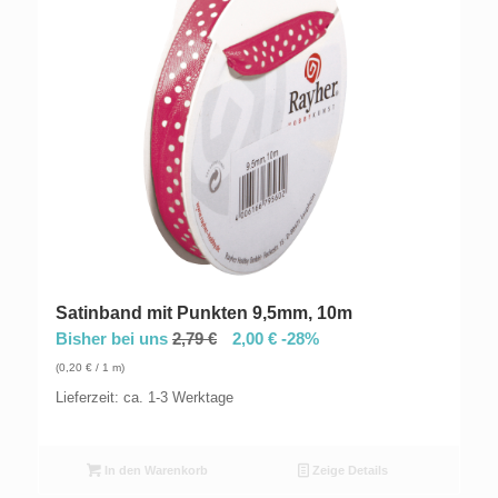
Satinband mit Punkten 9,5mm, 10m
Bisher bei uns
2,79
€
2,00
€
-28%
(
0,20
€
/ 1 m)
Lieferzeit: ca. 1-3 Werktage
In den Warenkorb
Zeige Details