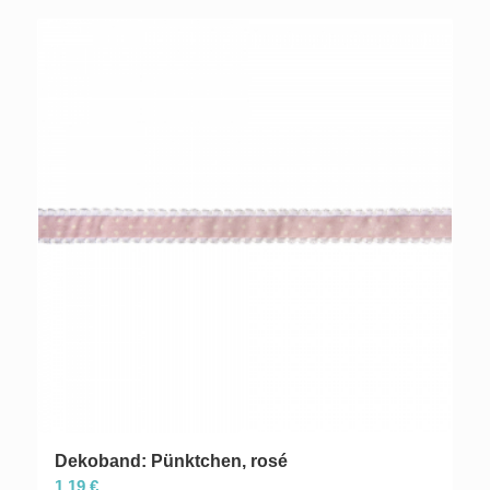
Dekoband: Pünktchen, rosé
1,19
€