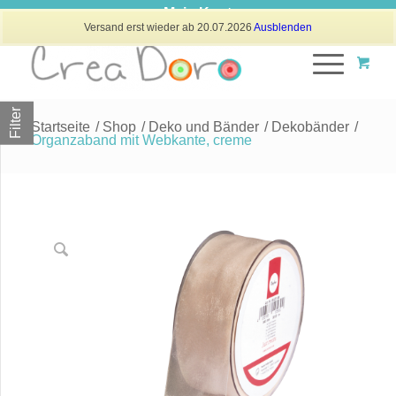
Mein Konto
Versand erst wieder ab 20.07.2026
Ausblenden
Filter
Startseite
/
Shop
/
Deko und Bänder
/
Dekobänder
/
Organzaband mit Webkante, creme