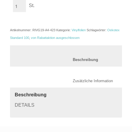
St.
Artikelnummer:
RIVG19-A4-423
Kategorie:
Vinylfolien
Schlagwörter:
Oekotex
Standard 100
,
von Rabattaktion ausgeschlossen
						Beschreibung	
						Zusätzli
Beschreibung
DETAILS