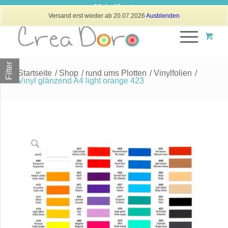
Mein Konto
Versand erst wieder ab 20.07.2026
Ausblenden
Filter
Startseite
/
Shop
/
rund ums Plotten
/
Vinylfolien
/
Vinyl glänzend A4 light orange 423