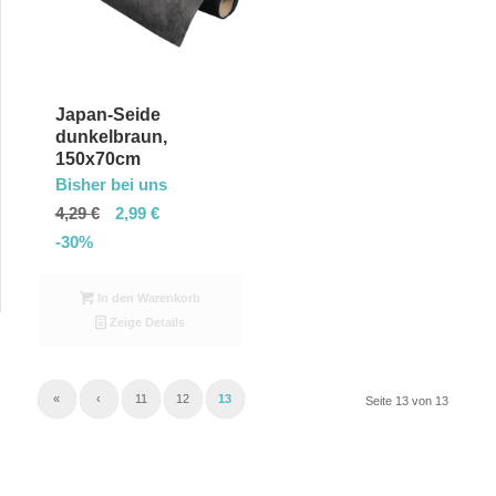
Reihenfolge
zu
sortieren
Japan-Seide
dunkelbraun,
150x70cm
Bisher bei uns
4,29
€
2,99
€
-30%
In den Warenkorb
Zeige Details
«
‹
11
12
13
Seite 13 von 13