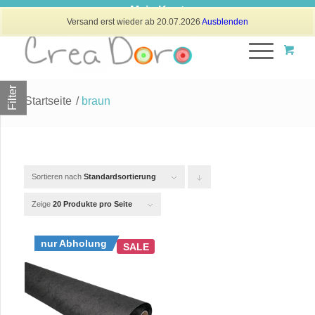
Mein Konto
Versand erst wieder ab 20.07.2026
Ausblenden
Filter
Startseite
/
braun
Sortieren nach
Standardsortierung
Klicken
Sie
Zeige
20 Produkte pro Seite
um
nur Abholung
die
SALE
Produkte
in
absteigender