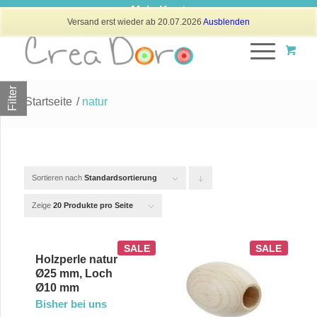
Mein Konto
Versand erst wieder ab 20.07.2026
Ausblenden
Filter
Startseite
/
natur
Sortieren nach
Standardsortierung
Klicken
Sie
Zeige
20 Produkte pro Seite
um
die
SALE
SALE
Holzperle natur
Produkte
Ø25 mm, Loch
Ø10 mm
in
Bisher bei uns
absteigender