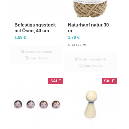
Befestigungsstock
Naturhanf natur 30
mit Ösen, 40 cm
m
1,99
€
3,79
€
(
0,13
€
/ 1 m)
In den Warenkorb
Zeige Details
In den Warenkorb
Zeige Details
SALE
SALE