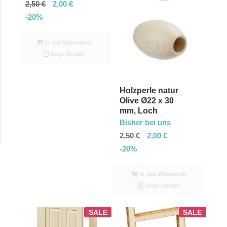
2,50
€
2,00
€
Reihenfolge
-20%
zu
sortieren
In den Warenkorb
Zeige Details
Holzperle natur
Olive Ø22 x 30
mm, Loch
Bisher bei uns
2,50
€
2,00
€
-20%
In den Warenkorb
Zeige Details
SALE
SALE