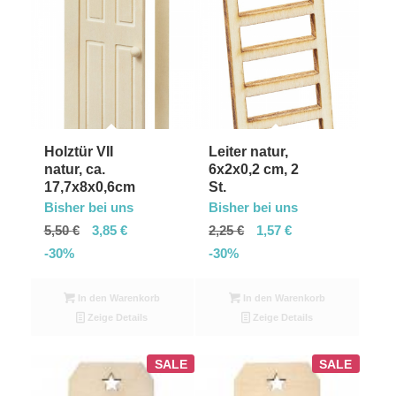
Holztür VII
Leiter natur,
natur, ca.
6x2x0,2 cm, 2
17,7x8x0,6cm
St.
Bisher bei uns
Bisher bei uns
5,50
€
3,85
€
2,25
€
1,57
€
-30%
-30%
In den Warenkorb
In den Warenkorb
Zeige Details
Zeige Details
SALE
SALE