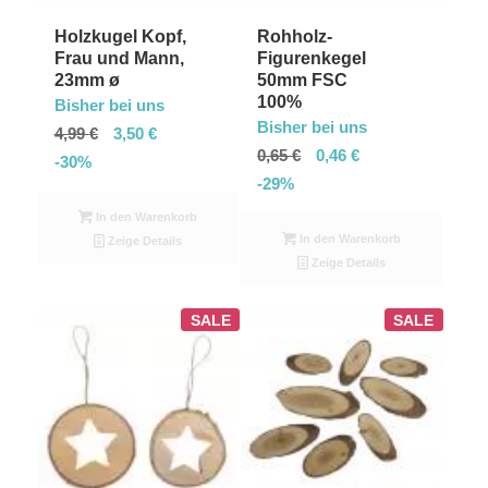
Holzkugel Kopf,
Rohholz-
Frau und Mann,
Figurenkegel
23mm ø
50mm FSC
100%
Bisher bei uns
Bisher bei uns
4,99
€
3,50
€
0,65
€
0,46
€
-30%
-29%
In den Warenkorb
In den Warenkorb
Zeige Details
Zeige Details
SALE
SALE