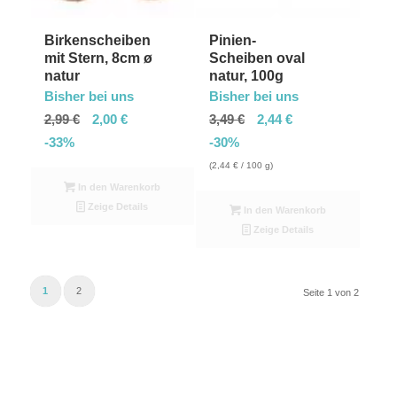
Birkenscheiben
Pinien-
mit Stern, 8cm ø
Scheiben oval
natur
natur, 100g
Bisher bei uns
Bisher bei uns
2,99
€
2,00
€
3,49
€
2,44
€
-33%
-30%
(
2,44
€
/ 100 g)
In den Warenkorb
Zeige Details
In den Warenkorb
Zeige Details
1
2
Seite 1 von 2