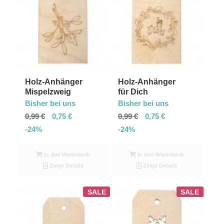
Holz-Anhänger
Holz-Anhänger
Mispelzweig
für Dich
Bisher bei uns
Bisher bei uns
0,99
€
0,75
€
0,99
€
0,75
€
-24%
-24%
In den Warenkorb
In den Warenkorb
Zeige Details
Zeige Details
SALE
SALE