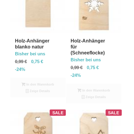
Holz-Anhänger
Holz-Anhänger
blanko natur
für
(Schneeflocke)
Bisher bei uns
Bisher bei uns
0,99
€
0,75
€
0,99
€
0,75
€
-24%
-24%
In den Warenkorb
In den Warenkorb
Zeige Details
Zeige Details
SALE
SALE