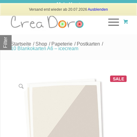
Mein Konto
Versand erst wieder ab 20.07.2026
Ausblenden
Filter
Startseite
/
Shop
/
Papeterie
/
Postkarten
/
10 Blankokarten A6 – icecream
SALE