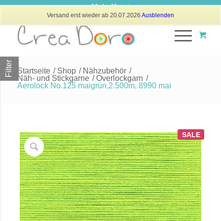
Mein Konto
Versand erst wieder ab 20.07.2026
Ausblenden
Filter
Startseite
/
Shop
/
Nähzubehör
/
Näh- und Stickgarne
/
Overlockgarn
/
Aerolock No.125 maigrün,2.500m, 8990 mai
SALE