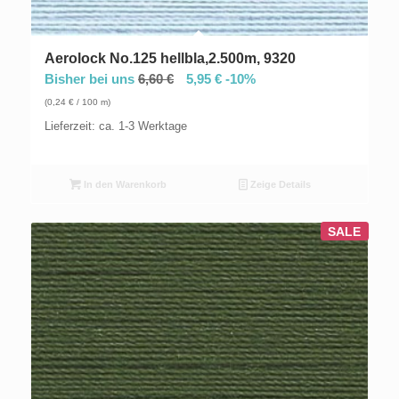
Aerolock No.125 hellbla,2.500m, 9320
Bisher bei uns
6,60
€
5,95
€
-10%
(
0,24
€
/ 100 m)
Lieferzeit: ca. 1-3 Werktage
In den Warenkorb
Zeige Details
SALE