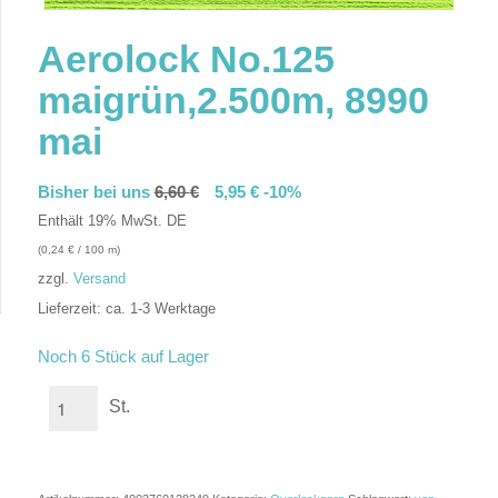
Aerolock No.125
maigrün,2.500m, 8990
mai
Bisher bei uns
6,60
€
5,95
€
-10%
Enthält 19% MwSt. DE
(
0,24
€
/ 100 m)
zzgl.
Versand
Lieferzeit: ca. 1-3 Werktage
In den Warenkorb
Noch 6 Stück auf Lager
St.