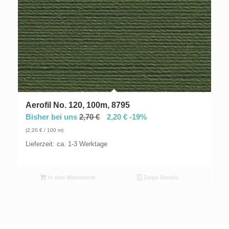
Aerofil No. 120, 100m, 8795
Bisher bei uns
2,70
€
2,20
€
-19%
(
2,20
€
/ 100 m)
Lieferzeit: ca. 1-3 Werktage
In den Warenkorb
Zeige Details