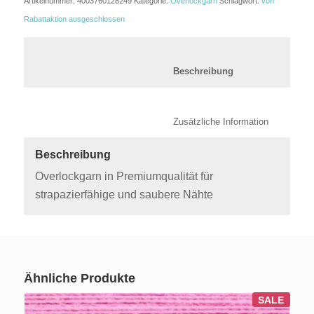
Artikelnummer:
4003760128249
Kategorie:
Overlockgarn
Schlagwort:
von
Rabattaktion ausgeschlossen
						Beschreibung	
						Zusätzli
Beschreibung
Overlockgarn in Premiumqualität für
strapazierfähige und saubere Nähte
Ähnliche Produkte
SALE