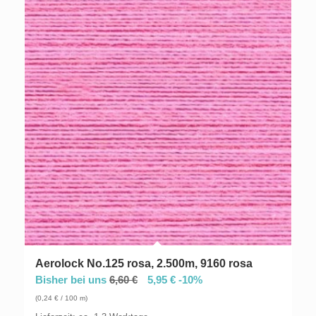
Aerolock No.125 rosa, 2.500m, 9160 rosa
Bisher bei uns
6,60
€
5,95
€
-10%
(
0,24
€
/ 100 m)