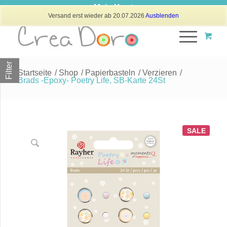
Mein Konto
Versand erst wieder ab 20.07.2026
Ausblenden
Filter
Startseite
/
Shop
/
Papierbasteln
/
Verzieren
/
Brads -Epoxy- Poetry Life, SB-Karte 24St
SALE