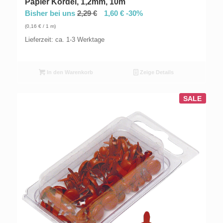
Papier Kordel, 1,2mm, 10m
Bisher bei uns
2,29
€
1,60
€
-30%
(
0,16
€
/ 1 m)
Lieferzeit: ca. 1-3 Werktage
In den Warenkorb
Zeige Details
SALE