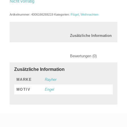
Nicht vorrätig
Artikelnummer:
4006166269219
Kategorien:
Flügel
,
Weihnachten
						Zusätzl
						Bewertungen (0)
Zusätzliche Information
MARKE
Rayher
MOTIV
Engel