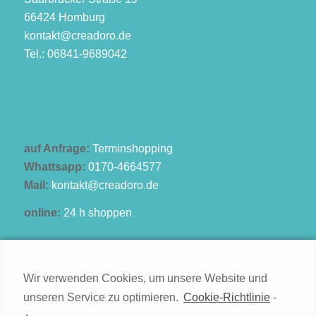
66424 Homburg
kontakt@creadoro.de
Tel.: 06841-9689042
auf Anfrage:
Terminshopping
Whattsapp:
0170-4664577
Mail:
kontakt@creadoro.de
online:
24 h shoppen
Wir verwenden Cookies, um unsere Website und
unseren Service zu optimieren.
Cookie-Richtlinie
-
Kontakt