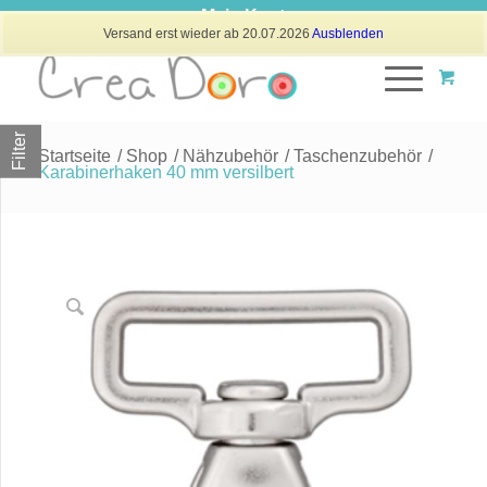
Mein Konto
Versand erst wieder ab 20.07.2026
Ausblenden
Filter
Startseite
/
Shop
/
Nähzubehör
/
Taschenzubehör
/
Karabinerhaken 40 mm versilbert