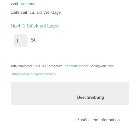
zzgl.
Versand
Lieferzeit: ca. 1-3 Werktage
In den Warenkorb
Noch 1 Stück auf Lager
St.
Artikelnummer:
963103
Kategorie:
Taschenzubehör
Schlagwort:
von
Rabattaktion ausgeschlossen
						Beschreibung	
						Zusätzli