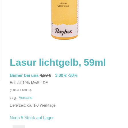
Lasur lichtgelb, 59ml
Bisher bei uns
4,29
€
3,00
€
-30%
Enthält 19% MwSt. DE
(
5,08
€
/ 100 ml)
zzgl.
Versand
Lieferzeit: ca. 1-3 Werktage
In den Warenkorb
Noch 5 Stück auf Lager