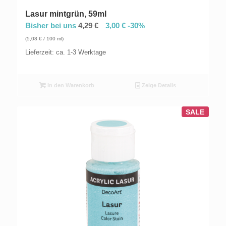
Lasur mintgrün, 59ml
Bisher bei uns
4,29
€
3,00
€
-30%
(
5,08
€
/ 100 ml)
Lieferzeit: ca. 1-3 Werktage
In den Warenkorb
Zeige Details
SALE