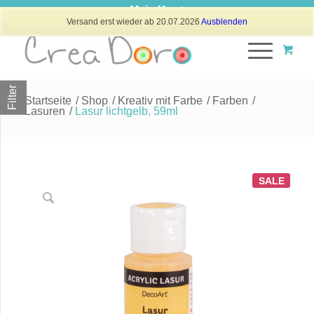
Mein Konto
Versand erst wieder ab 20.07.2026
Ausblenden
Filter
Startseite
/
Shop
/
Kreativ mit Farbe
/
Farben
/
Lasuren
/
Lasur lichtgelb, 59ml
SALE