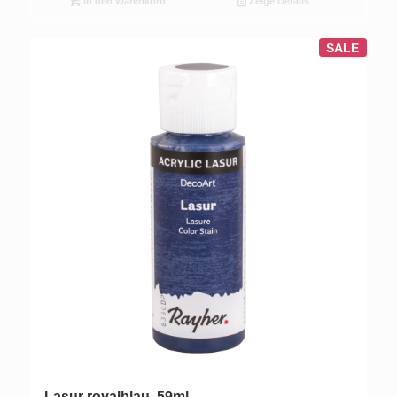
In den Warenkorb
Zeige Details
SALE
Lasur royalblau, 59ml