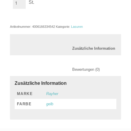
St.
Artikelnummer:
4006166334542
Kategorie:
Lasuren
						Zusätzl
						Bewertungen (0)
Zusätzliche Information
MARKE
Rayher
FARBE
gelb