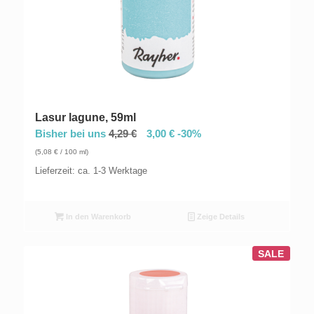
Lasur lagune, 59ml
Bisher bei uns
4,29
€
3,00
€
-30%
(
5,08
€
/ 100 ml)
Lieferzeit: ca. 1-3 Werktage
In den Warenkorb
Zeige Details
SALE