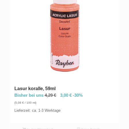
Lasur koralle, 59ml
Bisher bei uns
4,29
€
3,00
€
-30%
(
5,08
€
/ 100 ml)
Lieferzeit: ca. 1-3 Werktage