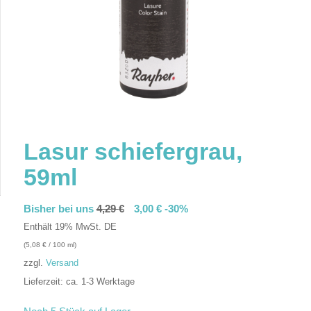
Lasur schiefergrau,
59ml
Bisher bei uns
4,29
€
3,00
€
-30%
Enthält 19% MwSt. DE
(
5,08
€
/ 100 ml)
zzgl.
Versand
Lieferzeit: ca. 1-3 Werktage
In den Warenkorb