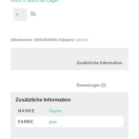
Noch 5 Stück auf Lager
St.
Artikelnummer:
4006166334641
Kategorie:
Lasuren
						Zusätzl
						Bewertungen (0)
Zusätzliche Information
MARKE
Rayher
FARBE
grau