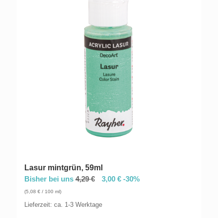
Lasur mintgrün, 59ml
Bisher bei uns
4,29
€
3,00
€
-30%
(
5,08
€
/ 100 ml)
Lieferzeit: ca. 1-3 Werktage