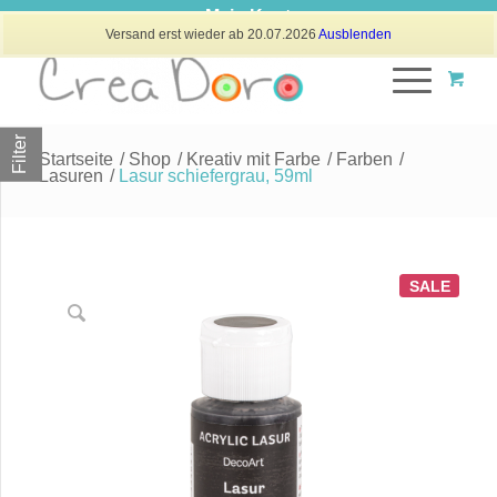
Mein Konto
Versand erst wieder ab 20.07.2026
Ausblenden
Filter
Startseite
/
Shop
/
Kreativ mit Farbe
/
Farben
/
Lasuren
/
Lasur schiefergrau, 59ml
SALE