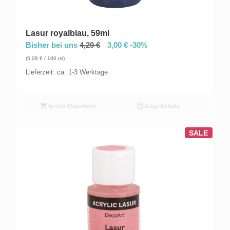
Lasur royalblau, 59ml
Bisher bei uns
4,29
€
3,00
€
-30%
(
5,08
€
/ 100 ml)
Lieferzeit: ca. 1-3 Werktage
In den Warenkorb
Zeige Details
SALE