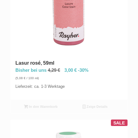
Lasur rosé, 59ml
Bisher bei uns
4,29
€
3,00
€
-30%
(
5,08
€
/ 100 ml)
Lieferzeit: ca. 1-3 Werktage
In den Warenkorb
Zeige Details
SALE