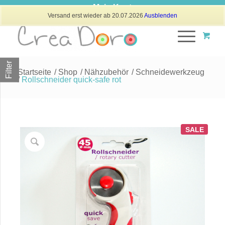
Mein Konto
Versand erst wieder ab 20.07.2026
Ausblenden
Filter
Startseite
/
Shop
/
Nähzubehör
/
Schneidewerkzeug
/
Rollschneider quick-safe rot
SALE