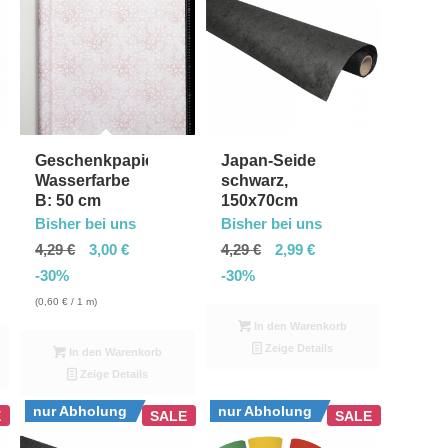
Geschenkpapier
Japan-Seide
Wasserfarbe
schwarz,
B: 50 cm
150x70cm
Bisher bei uns
Bisher bei uns
4,29
€
3,00
€
4,29
€
2,99
€
-30%
-30%
(
0,60
€
/ 1 m)
In den Warenkorb
Zeige Details
In den Warenkorb
Zeige Details
nur Abholung
nur Abholung
E
SALE
SALE