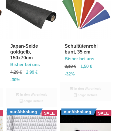
Japan-Seide
Schultütenrohling
goldgelb,
bunt, 35 cm
150x70cm
Bisher bei uns
Bisher bei uns
2,19
€
1,50
€
4,29
€
2,99
€
-32%
-30%
In den Warenkorb
In den Warenkorb
Zeige Details
Zeige Details
nur Abholung
nur Abholung
E
SALE
SALE