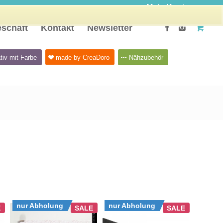
Mein Konto
schäft
Kontakt
Newsletter
tiv mit Farbe
made by CreaDoro
Nähzubehör
nur Abholung
nur Abholung
E
SALE
SALE