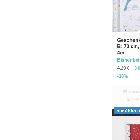
Geschenk
B: 70 cm,
4m
Bisher bei
4,29
€
3,
-30%
In den 
Zeige
nur Abhol