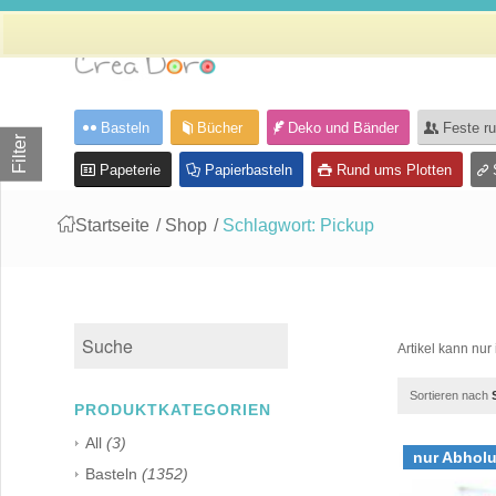
Basteln
Bücher
Deko und Bänder
Feste r
Filter
Papeterie
Papierbasteln
Rund ums Plotten
Startseite
/
Shop
/
Schlagwort: Pickup
Artikel kann nu
Sortieren nach
PRODUKTKATEGORIEN
All
(3)
nur Abhol
Basteln
(1352)