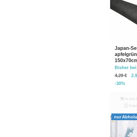
Japan-Se
apfelgrün
150x70c
Bisher bei
4,29
€
2,
-30%
In den 
Zeige
nur Abhol