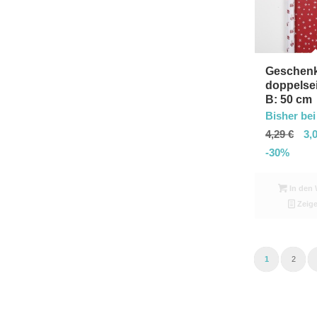
Geschenk
doppelsei
B: 50 cm
Bisher bei
4,29
€
3,
-30%
In den 
Zeige
1
2