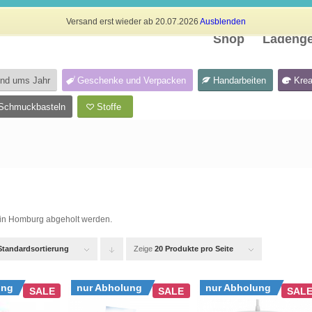
Versand erst wieder ab 20.07.2026
Ausblenden
Shop
Ladenge
und ums Jahr
Geschenke und Verpacken
Handarbeiten
Krea
Schmuckbasteln
Stoffe
r in Homburg abgeholt werden.
Standardsortierung
Zeige
Klicken
20 Produkte pro Seite
Sie
ung
nur Abholung
nur Abholung
SALE
SALE
SAL
um