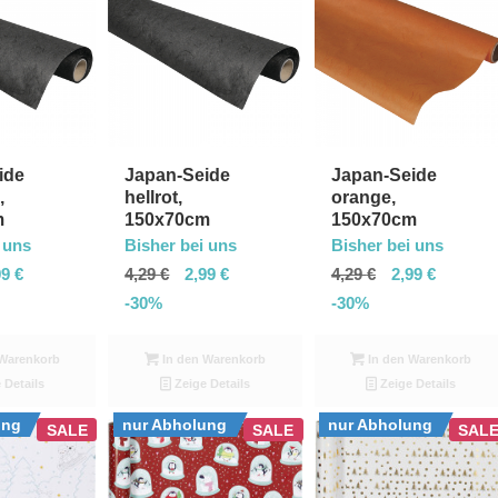
ide
Japan-Seide
Japan-Seide
,
hellrot,
orange,
m
150x70cm
150x70cm
 uns
Bisher bei uns
Bisher bei uns
99
€
4,29
€
2,99
€
4,29
€
2,99
€
-30%
-30%
Warenkorb
In den Warenkorb
In den Warenkorb
 Details
Zeige Details
Zeige Details
ung
nur Abholung
nur Abholung
SALE
SALE
SAL