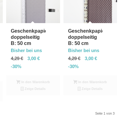
Geschenkpapier,
Geschenkpapier,
doppelseitig
doppelseitig
B: 50 cm
B: 50 cm
Bisher bei uns
Bisher bei uns
4,29
€
3,00
€
4,29
€
3,00
€
-30%
-30%
In den Warenkorb
In den Warenkorb
Zeige Details
Zeige Details
Seite 1 von 3