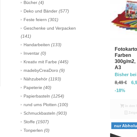
Bücher
(4)
Deko und Bänder
(577)
Feste feiern
(301)
Geschenke und Verpacken
(141)
Handarbeiten
(133)
Fotokart
Inventar
(0)
Farben
300g/m2,
Kreativ mit Farbe
(445)
A3
madebyCreaDoro
(9)
Bisher bei
Nähzubehör
(1193)
8,49
€
6,
Papeterie
(40)
-18%
Papierbasteln
(1254)
rund ums Plotten
(100)
In den 
Zeige
Schmuckbasteln
(903)
Stoffe
(1507)
nur Abhol
Tonperlen
(0)