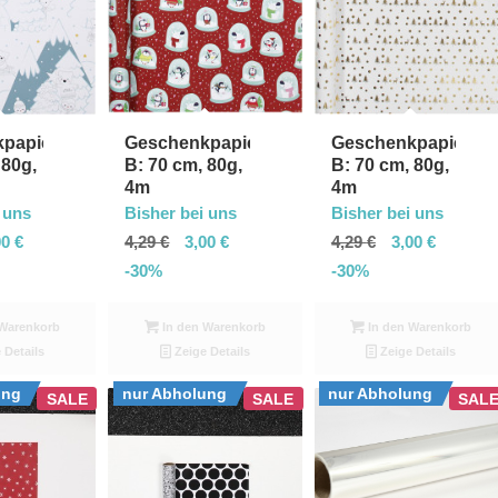
papier,
Geschenkpapier,
Geschenkpapier,
 80g,
B: 70 cm, 80g,
B: 70 cm, 80g,
4m
4m
 uns
Bisher bei uns
Bisher bei uns
00
€
4,29
€
3,00
€
4,29
€
3,00
€
-30%
-30%
Warenkorb
In den Warenkorb
In den Warenkorb
 Details
Zeige Details
Zeige Details
ung
nur Abholung
nur Abholung
SALE
SALE
SAL