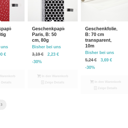
papier,
Geschenkpapier
Geschenkfolie,
tig
Paris, B: 50
B: 70 cm
cm, 80g
transparent,
10m
 uns
Bisher bei uns
Bisher bei uns
00
€
3,19
€
2,23
€
5,24
€
3,69
€
-30%
-30%
Warenkorb
In den Warenkorb
In den Warenkorb
 Details
Zeige Details
Zeige Details
3