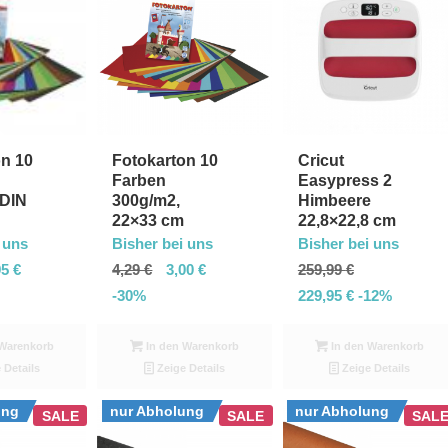
die
Produkte
in
absteigender
Reihenfolge
zu
on 10
Fotokarton 10
Cricut
Farben
Easypress 2
sortieren
 DIN
300g/m2,
Himbeere
22×33 cm
22,8×22,8 cm
 uns
Bisher bei uns
Bisher bei uns
95
€
4,29
€
3,00
€
259,99
€
-30%
229,95
€
-12%
Warenkorb
In den Warenkorb
In den Warenkorb
 Details
Zeige Details
Zeige Details
ung
nur Abholung
nur Abholung
SALE
SALE
SAL