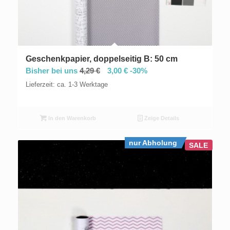
Geschenkpapier, doppelseitig B: 50 cm
Bisher bei uns
4,29
€
3,00
€
-30%
Lieferzeit: ca. 1-3 Werktage
In den Warenkorb
Zeige Details
nur Abholung
SALE