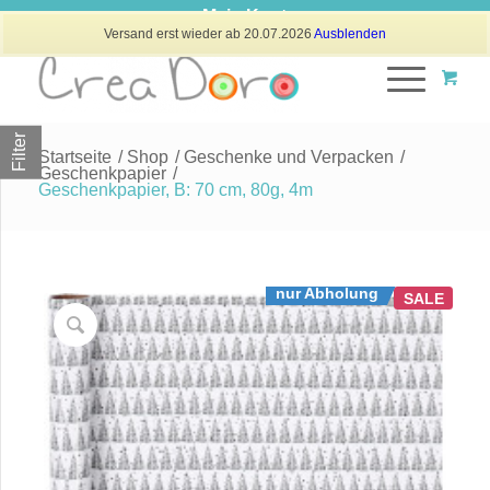
Mein Konto
Versand erst wieder ab 20.07.2026
Ausblenden
Filter
Startseite
/
Shop
/
Geschenke und Verpacken
/
Geschenkpapier
/
Geschenkpapier, B: 70 cm, 80g, 4m
nur Abholung
SALE